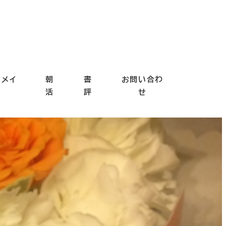
ドメイ
朝
書
お問い合わ
ド
活
評
せ