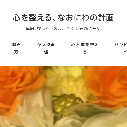
心を整える、なおにわの計画
繊細、ゆっくりのままで幸せを感じたい
働き
タスク管
心と体を整え
ハン
方
理
る