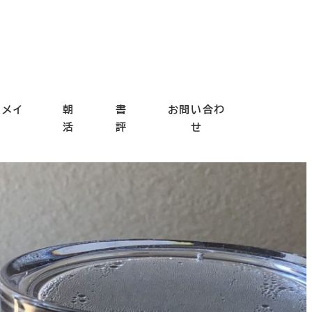
ドメイ
朝
書
お問い合わ
ド
活
評
せ