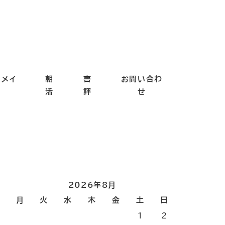
ドメイ
朝
書
お問い合わ
ド
活
評
せ
2026年8月
月
火
水
木
金
土
日
1
2