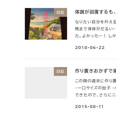
体調が回復するも、
日記
なりたい自分を叶えるd
晩まで身体がだるい
た。よかったー！ し
2018-06-22
作り置きおかずで
日記
この間の週末に作り置
・一口サイズの餃子 
できたので、さらに二
2015-08-11