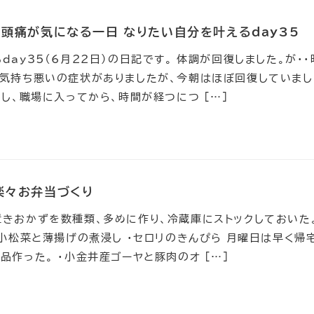
頭痛が気になる一日_なりたい自分を叶えるday35
ay35（6月22日）の日記です。 体調が回復しました。が・・
・気持ち悪いの症状がありましたが、今朝はほぼ回復していまし
かし、職場に入ってから、時間が経つにつ […]
楽々お弁当づくり
きおかずを数種類、多めに作り、冷蔵庫にストックしておいた
・小松菜と薄揚げの煮浸し ・セロリのきんぴら 月曜日は早く帰
品作った。 ・小金井産ゴーヤと豚肉のオ […]