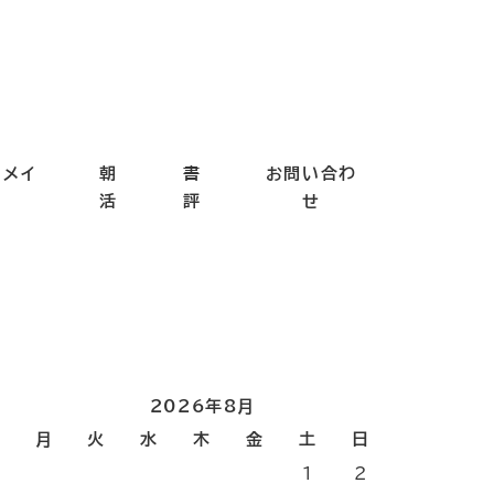
ドメイ
朝
書
お問い合わ
ド
活
評
せ
2026年8月
月
火
水
木
金
土
日
1
2