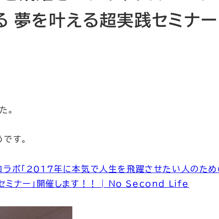
る 夢を叶える超実践セミナー
ー
た。
うです。
子 コラボ「2017年に本気で人生を飛躍させたい人のため
ナー」開催します！！ | No Second Life