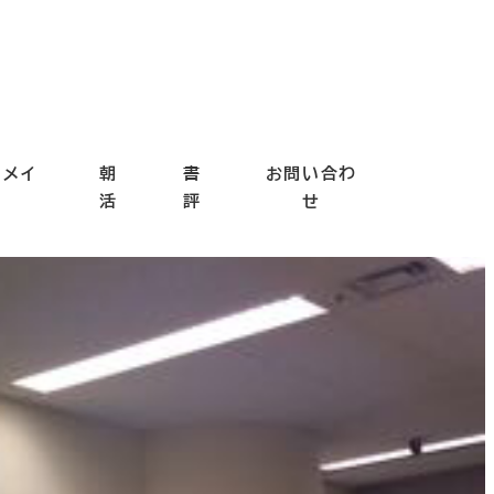
ドメイ
朝
書
お問い合わ
ド
活
評
せ