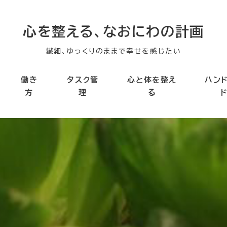
心を整える、なおにわの計画
繊細、ゆっくりのままで幸せを感じたい
働き
タスク管
心と体を整え
ハン
方
理
る