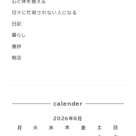
心と体を整える
日々に忙殺されない人になる
日記
暮らし
書評
朝活
calender
2026年8月
月
火
水
木
金
土
日