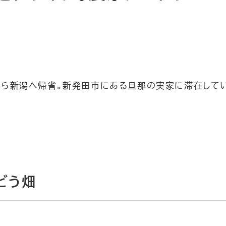
から新潟へ帰省。新発田市にある旦那の実家に滞在して
どう畑
。