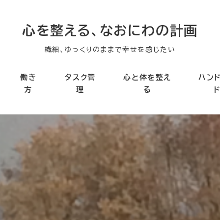
心を整える、なおにわの計画
繊細、ゆっくりのままで幸せを感じたい
働き
タスク管
心と体を整え
ハン
方
理
る